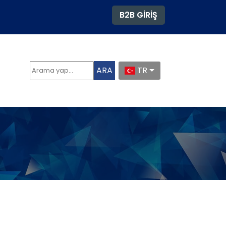
B2B GİRİŞ
ARA
TR